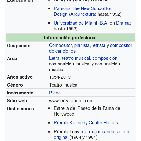
Parsons The New School for
Design
(
Arquitectura
; hasta 1952)
Universidad de Miami
(
B.A.
en
Drama
;
hasta 1953)
Información profesional
Compositor
,
pianista
,
letrista
y
compositor
Ocupación
de canciones
Letra
,
teatro musical
,
composición
,
Área
composición musical y composición
musical
1954-2019
Años activo
Teatro musical
Género
Piano
Instrumento
www.jerryherman.com
Sitio web
Estrella del Paseo de la Fama de
Distinciones
Hollywood
Premio Kennedy Center Honors
Premio Tony
a la mejor banda sonora
original
(1964 y 1984)