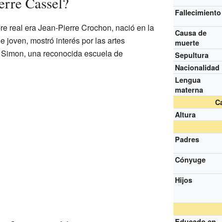
erre Cassel?
Fallecimiento
e real era Jean-Pierre Crochon, nació en la
Causa de
 joven, mostró interés por las artes
muerte
s Simon, una reconocida escuela de
Sepultura
Nacionalidad
Lengua
materna
Ca
Altura
Padres
Cónyuge
Hijos
Educado en