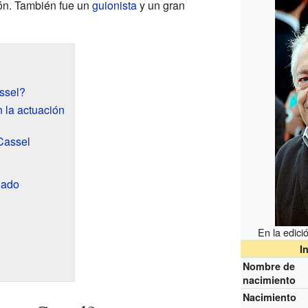
sión. También fue un
guionista
y un gran
ssel?
 la actuación
Cassel
gado
En la edici
I
Nombre de
nacimiento
Nacimiento