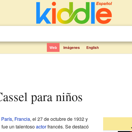
Web
Imágenes
English
Cassel para niños
n
París
,
Francia
, el 27 de octubre de 1932 y
) fue un talentoso
actor
francés. Se destacó