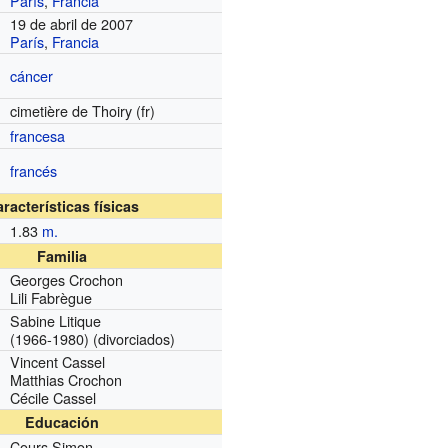
París
,
Francia
19 de abril de 2007
París
,
Francia
cáncer
cimetière de Thoiry
(fr)
francesa
francés
racterísticas físicas
1.83
m.
Familia
Georges Crochon
Lili Fabrègue
Sabine Litique
(1966-1980) (divorciados)
Vincent Cassel
Matthias Crochon
Cécile Cassel
Educación
Cours Simon