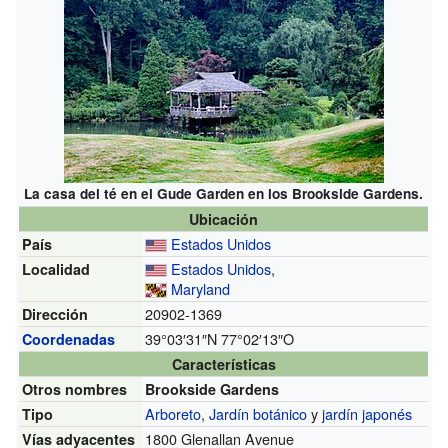
La casa del té en el Gude Garden en los Brookside Gardens.
Ubicación
Estados Unidos
País
Estados Unidos
,
Localidad
Maryland
20902-1369
Dirección
39°03′31″N
77°02′13″O
Coordenadas
Características
Otros nombres
Brookside Gardens
Arboreto
,
Jardín botánico
y
jardín japonés
Tipo
1800 Glenallan Avenue
Vías adyacentes