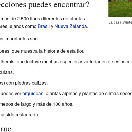
ecciones puedes encontrar?
 más de 2.500 tipos diferentes de plantas.
La casa Winte
ares lejanos como
Brasil
y
Nueva Zelanda
.
s importantes son:
as, que muestra la historia de esta flor.
themis, que incluye muchas especies y variedades de estas ma
ularis.
as) con piedras calizas.
puedes ver
orquídeas
, plantas alpinas y plantas de climas secos
metros de largo y más de 100 años.
a sido restaurada.
rne