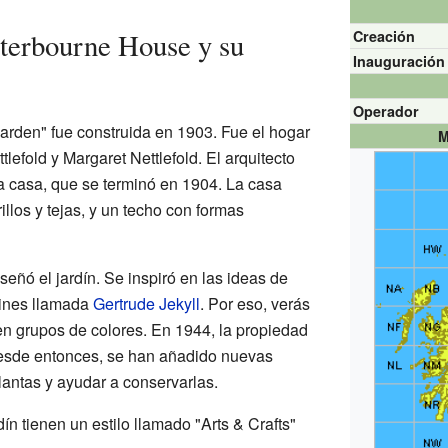
terbourne House y su
Creación
Inauguración
Operador
rden" fue construida en 1903. Fue el hogar
M
tlefold y Margaret Nettlefold. El arquitecto
a casa, que se terminó en 1904. La casa
rillos y tejas, y un techo con formas
señó el jardín. Se inspiró en las ideas de
dines llamada
Gertrude Jekyll
. Por eso, verás
en grupos de colores. En 1944, la propiedad
Desde entonces, se han añadido nuevas
lantas y ayudar a conservarlas.
dín tienen un estilo llamado "Arts & Crafts"