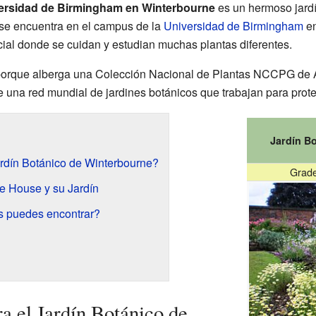
versidad de Birmingham en Winterbourne
es un hermoso jardí
se encuentra en el campus de la
Universidad de Birmingham
en
cial donde se cuidan y estudian muchas plantas diferentes.
 porque alberga una Colección Nacional de Plantas NCCPG de A
 una red mundial de jardines botánicos que trabajan para prote
Jardín Bo
rdín Botánico de Winterbourne?
Grade
e House y su Jardín
s puedes encontrar?
a el Jardín Botánico de