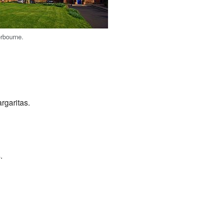
rbourne.
rgaritas.
.