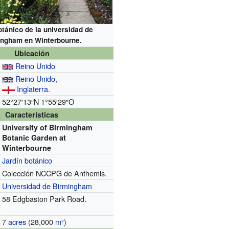
otánico de la universidad de
ingham en Winterbourne.
Ubicación
Reino Unido
Reino Unido
,
Inglaterra
.
52°27′13″N
1°55′29″O
Características
University of Birmingham
Botanic Garden at
Winterbourne
Jardín botánico
Colección NCCPG de Anthemis.
Universidad de Birmingham
58 Edgbaston Park Road.
7
acres
(28,000
m²
)