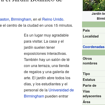
Jardín b
Birm
aston
,
Birmingham
, en el
Reino Unido
.
el centro de la ciudad en unos 15 minutos.
País
Es un lugar muy agradable
Localidad
para visitar. La casa y el
Coordenadas
jardín suelen tener
exposiciones interactivas.
Otros
También hay un salón de té
nombres
con una terraza, una tienda
de regalos y una galería de
Tipo
arte. El jardín abre todos los
Estatus
días, y los estudiantes y el
Parte de
personal de la
Universidad de
Vías
Birmingham
pueden entrar
adyacentes
Área