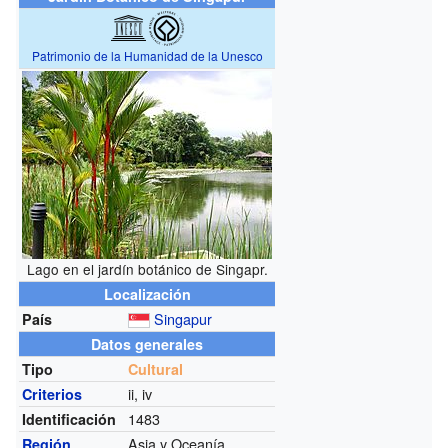
Patrimonio de la Humanidad de la Unesco
Lago en el jardín botánico de Singapr.
Localización
Singapur
País
Datos generales
Tipo
Cultural
ii, iv
Criterios
1483
Identificación
Asia y Oceanía
Región