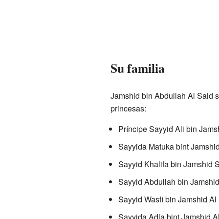
Su familia
Jamshid bin Abdullah Al Said se
princesas:
Príncipe Sayyid Ali bin Jams
Sayyida Matuka bint Jamshid
Sayyid Khalifa bin Jamshid S
Sayyid Abdullah bin Jamshid
Sayyid Wasfi bin Jamshid Al 
Sayyida Adla bint Jamshid Al