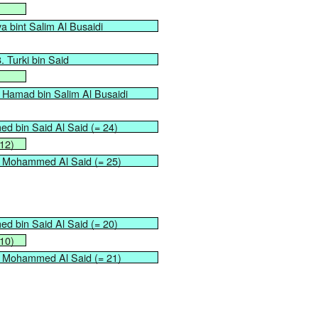
ya bint Salim Al Busaidi
. Turki bin Said
e Hamad bin Salim Al Busaidi
d bin Said Al Said (= 24)
12)
nt Mohammed Al Said (= 25)
d bin Said Al Said (= 20)
10)
nt Mohammed Al Said (= 21)