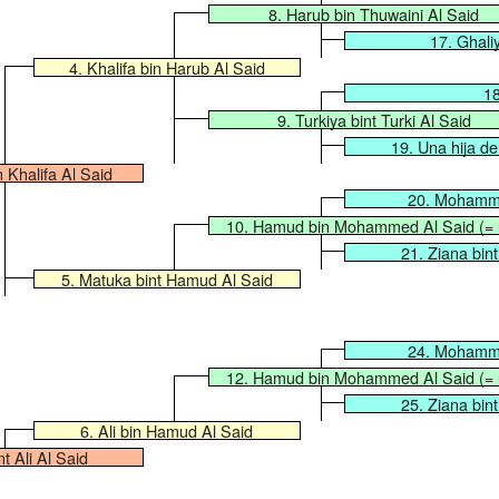
8. Harub bin Thuwaini Al Said
17. Ghali
4. Khalifa bin Harub Al Said
18
9. Turkiya bint Turki Al Said
19. Una hija d
n Khalifa Al Said
20. Mohamme
10. Hamud bin Mohammed Al Said (= 
21. Ziana bi
5. Matuka bint Hamud Al Said
24. Mohamme
12. Hamud bin Mohammed Al Said (= 
25. Ziana bi
6. Ali bin Hamud Al Said
nt Ali Al Said