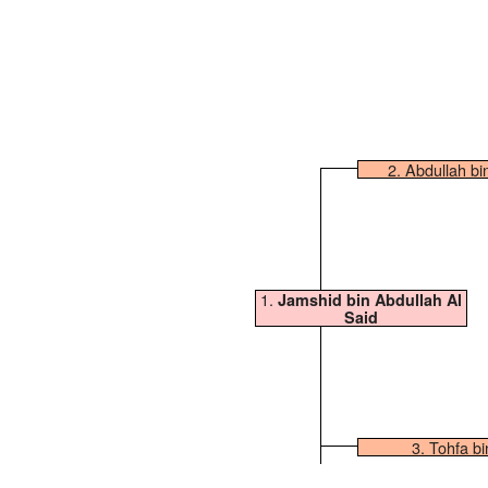
2. Abdullah bi
1.
Jamshid bin Abdullah Al
Said
3. Tohfa bi