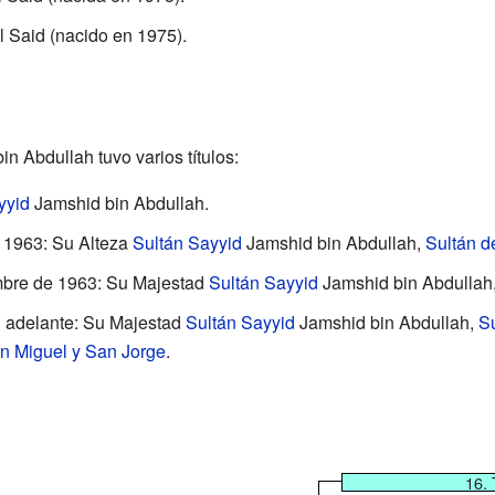
 Said (nacido en 1975).
in Abdullah tuvo varios títulos:
yyid
Jamshid bin Abdullah.
e 1963: Su Alteza
Sultán
Sayyid
Jamshid bin Abdullah,
Sultán d
embre de 1963: Su Majestad
Sultán
Sayyid
Jamshid bin Abdullah
n adelante: Su Majestad
Sultán
Sayyid
Jamshid bin Abdullah,
Su
n Miguel y San Jorge
.
16. 