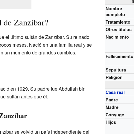
I
Nombre
completo
d de Zanzíbar?
Tratamiento
Otros títulos
e el último sultán de Zanzíbar. Su reinado
Nacimiento
pocos meses. Nació en una familia real y se
ís en un momento de grandes cambios.
Fallecimiento
Sepultura
Religión
ació en 1929. Su padre fue Abdullah bin
Casa real
fue sultán antes que él.
Padre
Madre
 Zanzíbar
Cónyuge
Hijos
nzíbar se volvió un país independiente del