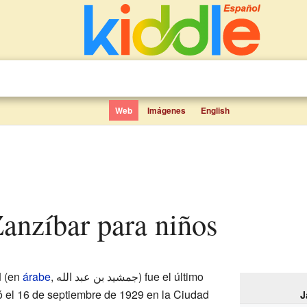
Web
Imágenes
English
Zanzíbar para niños
d
(en
árabe
,
جمشيد بن عبد الله
‎) fue el último
ó el 16 de septiembre de 1929 en la Ciudad
J