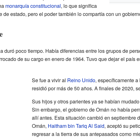
una
monarquía constitucional
, lo que significa
fe de estado, pero el poder también lo compartía con un gobiern
e
a duró poco tiempo. Había diferencias entre los grupos de pers
errocado de su cargo en enero de 1964. Tuvo que dejar el país e
Se fue a vivir al
Reino Unido
, específicamente a
residió por más de 50 años. A finales de 2020, s
Sus hijos y otros parientes ya se habían mudad
Sin embargo, el gobierno de Omán no había per
allí antes. Esta situación cambió en septiembre 
Omán,
Haitham bin Tariq Al Said
, aceptó su peti
regresar a la tierra de sus antepasados como mie