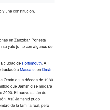
o y una constitución.
onas en Zanzíbar. Por esta
n su yate junto con algunos de
 la ciudad de
Portsmouth
. Allí
e trasladó a
Mascate
, en
Omán
.
o a Omán en la década de 1980.
mitido que Jamshid se mudara
de 2020. El nuevo sultán de
ción. Así, Jamshid pudo
mbro de la familia real, pero