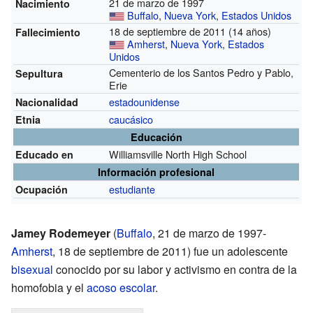
21 de marzo de 1997
Nacimiento
Buffalo
,
Nueva York
,
Estados Unidos
18 de septiembre de 2011 (14 años)
Fallecimiento
Amherst
,
Nueva York
,
Estados
Unidos
Cementerio de los Santos Pedro y Pablo,
Sepultura
Erie
estadounidense
Nacionalidad
caucásico
Etnia
Educación
Williamsville North High School
Educado en
Información profesional
estudiante
Ocupación
Jamey Rodemeyer
(
Buffalo
, 21 de marzo de 1997-
Amherst
, 18 de septiembre de 2011) fue un adolescente
bisexual
conocido por su labor y activismo en contra de la
homofobia y el
acoso escolar
.