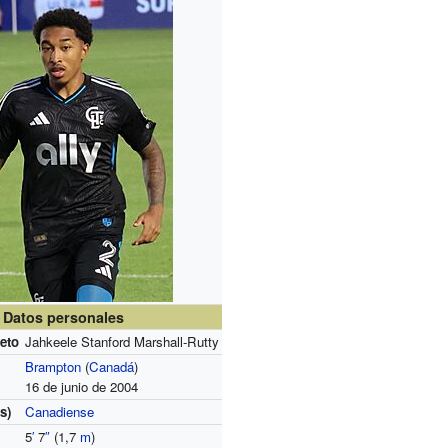
Datos personales
eto
Jahkeele Stanford Marshall-Rutty
Brampton
(
Canadá
)
16 de junio de 2004
s)
Canadiense
5
′
7
″
(1,7
m
)