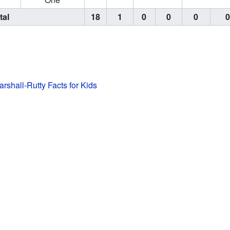
tal
18
1
0
0
0
rshall-Rutty Facts for Kids