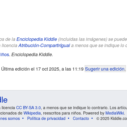
los de la
Enciclopedia Kiddle
(incluidas las imágenes) se puede u
a licencia
Atribución-CompartirIgual
a menos que se indique lo con
Niños
.
Enciclopedia Kiddle.
Última edición el 17 oct 2025, a las 11:19
Sugerir una edición
.
dle
a licencia
CC BY-SA 3.0
, a menos que se indique lo contrario. Los artíc
ccionados de
Wikipedia
, reescritos para niños. Powered by
MediaWiki
.
énes somos
Política de privacidad
Contacto
© 2025 Kiddle.co