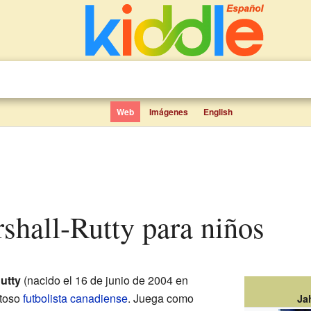
Web
Imágenes
English
rshall-Rutty para niños
utty
(nacido el 16 de junio de 2004 en
ntoso
futbolista
canadiense
. Juega como
Ja