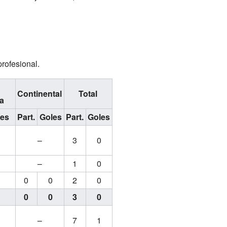
rofesional.
Continental
Total
a
es
Part.
Goles
Part.
Goles
–
3
0
0
–
1
0
0
0
0
2
0
0
0
0
3
0
–
7
1