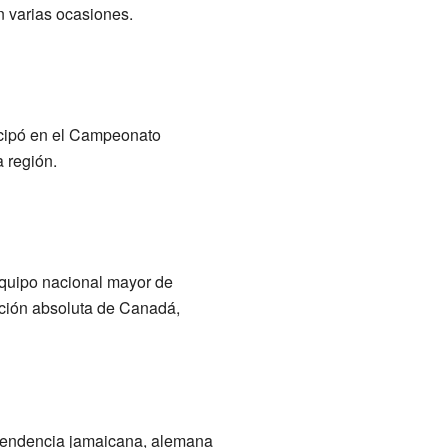
n varias ocasiones.
icipó en el Campeonato
 región.
equipo nacional mayor de
cción absoluta de Canadá,
scendencia jamaicana, alemana