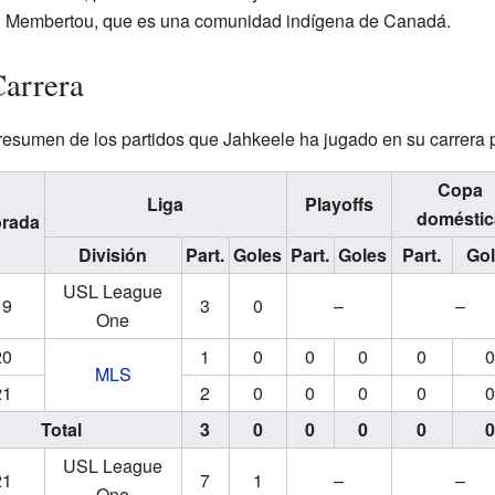
ón Membertou, que es una comunidad indígena de Canadá.
Carrera
resumen de los partidos que Jahkeele ha jugado en su carrera p
Copa
Liga
Playoffs
doméstic
rada
División
Part.
Goles
Part.
Goles
Part.
Gol
USL League
19
3
0
–
–
One
20
1
0
0
0
0
MLS
21
2
0
0
0
0
Total
3
0
0
0
0
USL League
21
7
1
–
–
One