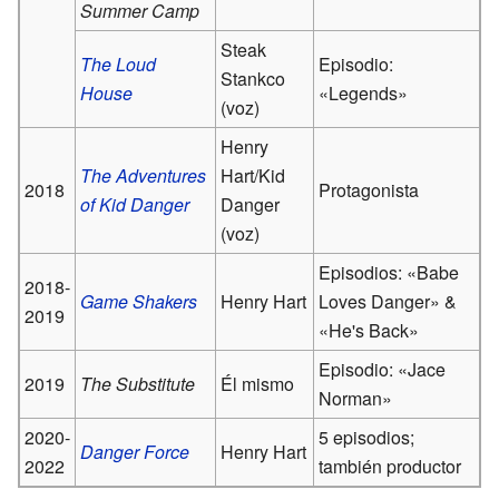
Summer Camp
Steak
The Loud
Episodio:
Stankco
House
«Legends»
(voz)
Henry
The Adventures
Hart/Kid
2018
Protagonista
of Kid Danger
Danger
(voz)
Episodios: «Babe
2018-
Game Shakers
Henry Hart
Loves Danger» &
2019
«He's Back»
Episodio: «Jace
2019
The Substitute
Él mismo
Norman»
2020-
5 episodios;
Danger Force
Henry Hart
2022
también productor