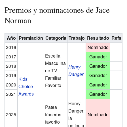
Premios y nominaciones de Jace
Norman
Año
Premiación
Categoría
Trabajo
Resultado
Refs
2016
Nominado
Estrella
2017
Ganador
Masculina
2018
Ganador
Henry
de TV
Danger
2019
Ganador
Familiar
Kids'
2020
Ganador
Favorito
Choice
Awards
2021
Ganador
Henry
Patea
Danger:
2025
traseros
Nominado
la
favorito
película