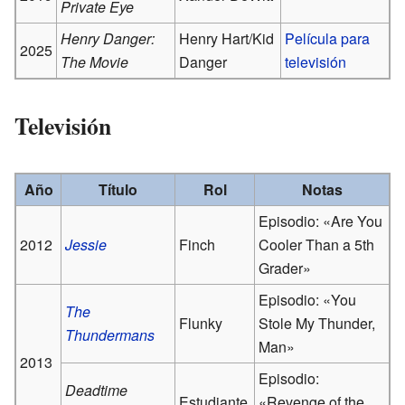
Private Eye
Henry Danger:
Henry Hart/Kid
Película
para
2025
The Movie
Danger
televisión
Televisión
Año
Título
Rol
Notas
Episodio: «Are You
2012
Jessie
Finch
Cooler Than a 5th
Grader»
Episodio: «You
The
Flunky
Stole My Thunder,
Thundermans
Man»
2013
Episodio:
Deadtime
Estudiante
«Revenge of the