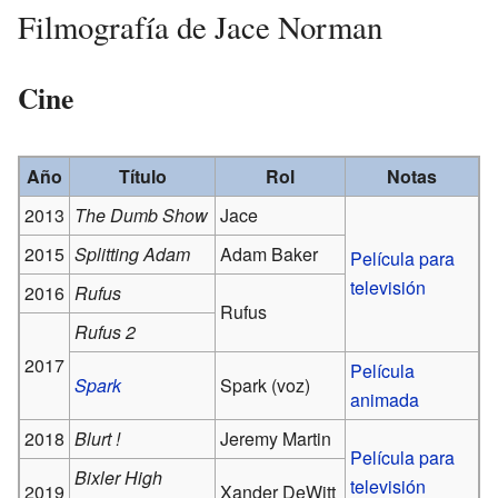
Filmografía de Jace Norman
Cine
Año
Título
Rol
Notas
2013
The Dumb Show
Jace
2015
Splitting Adam
Adam Baker
Película para
televisión
2016
Rufus
Rufus
Rufus 2
2017
Película
Spark
Spark (voz)
animada
2018
Blurt !
Jeremy Martin
Película para
Bixler High
televisión
2019
Xander DeWitt