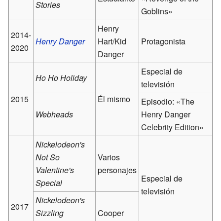
Stories
Goblins»
Henry
2014-
Henry Danger
Hart/Kid
Protagonista
2020
Danger
Especial de
Ho Ho Holiday
televisión
2015
Él mismo
Episodio: «The
Webheads
Henry Danger
Celebrity Edition»
Nickelodeon's
Not So
Varios
Valentine's
personajes
Especial de
Special
televisión
Nickelodeon's
2017
Sizzling
Cooper