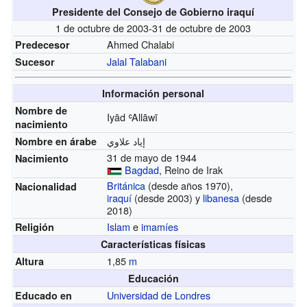
Presidente del Consejo de Gobierno iraquí
1 de octubre de 2003-31 de octubre de 2003
Ahmed Chalabi
Predecesor
Jalal Talabani
Sucesor
Información personal
Nombre de
Iyād ʿAllāwī
nacimiento
إياد علاوي
Nombre en árabe
31 de mayo de 1944
Nacimiento
Bagdad
, Reino de Irak
Británica
(desde años 1970)
,
Nacionalidad
iraquí
(desde 2003)
y
libanesa
(desde
2018)
Islam
e
imamíes
Religión
Características físicas
1,85
m
Altura
Educación
Universidad de Londres
Educado en