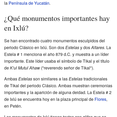
la
Península de Yucatán
.
¿Qué monumentos importantes hay
en Ixlú?
Se han encontrado cuatro monumentos esculpidos del
periodo Clásico en Ixlú. Son dos
Estelas
y dos
Altares
. La
Estela # 1 menciona el año 879 d.C. y muestra a un líder
importante. Este líder usaba el símbolo de Tikal y el título
de
K'ul Mutul Ahaw
("reverendo señor de Tikal").
Ambas
Estelas
son similares a las
Estelas
tradicionales
de Tikal del periodo Clásico. Ambas muestran ceremonias
importantes y la aparición de alguna deidad. La Estela # 2
de Ixlú se encuentra hoy en la plaza principal de
Flores
,
en Petén.
Los monumentos de Ixlú tienen textos con glifos que se