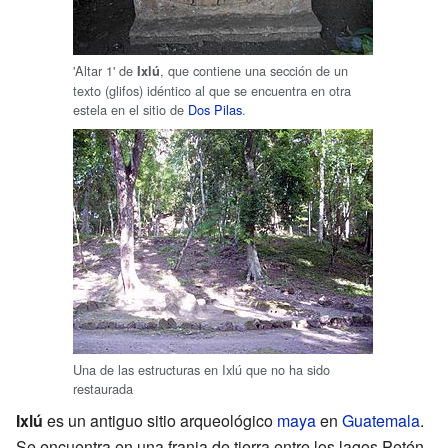
'Altar 1' de
, que contiene una sección de un
Ixlú
texto (glifos) idéntico al que se encuentra en otra
estela en el sitio de
Dos Pilas
.
Una de las estructuras en Ixlú que no ha sido
restaurada
Ixlú
es un antiguo sitio arqueológico
maya
en
Guatemala
.
Se encuentra en una franja de tierra entre los lagos Petén