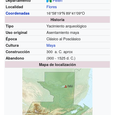
Petén
Departamento
Flores
Localidad
16°58′19″N
89°41′09″O
Coordenadas
Historia
Yacimiento arqueológico
Tipo
Asentamiento maya
Uso original
Clásico al Posclásico
Época
Maya
Cultura
300 a. C. aprox
Construcción
(900 - 1525 d. C.)
Abandono
Mapa de localización
Ixlú