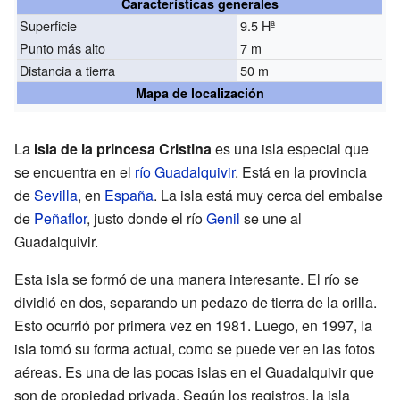
Características generales
Superficie
9.5 Hª
Punto más alto
7 m
Distancia a tierra
50 m
Mapa de localización
La
Isla de la princesa Cristina
es una isla especial que
se encuentra en el
río Guadalquivir
. Está en la provincia
de
Sevilla
, en
España
. La isla está muy cerca del embalse
de
Peñaflor
, justo donde el río
Genil
se une al
Guadalquivir.
Esta isla se formó de una manera interesante. El río se
dividió en dos, separando un pedazo de tierra de la orilla.
Esto ocurrió por primera vez en 1981. Luego, en 1997, la
isla tomó su forma actual, como se puede ver en las fotos
aéreas. Es una de las pocas islas en el Guadalquivir que
son de propiedad privada. Según los registros, la isla