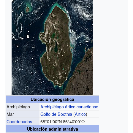
Ubicación geográfica
Archipiélago
Archipiélago ártico canadiense
Mar
Golfo de Boothia
(
Ártico
)
Coordenadas
68°01′00″N
86°40′00″O
Ubicación administrativa