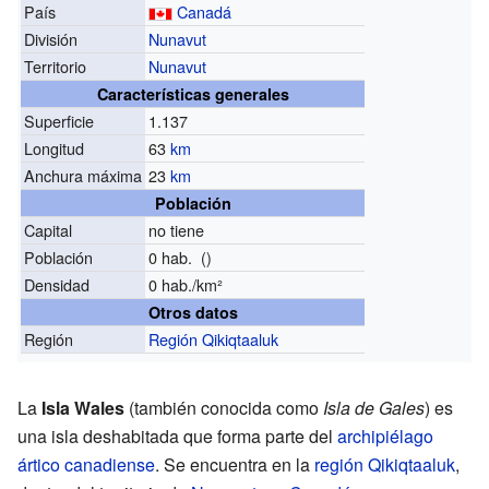
País
Canadá
División
Nunavut
Territorio
Nunavut
Características generales
Superficie
1.137
Longitud
63
km
Anchura máxima
23
km
Población
Capital
no tiene
Población
0 hab. ()
Densidad
0 hab./km²
Otros datos
Región
Región Qikiqtaaluk
La
Isla Wales
(también conocida como
Isla de Gales
) es
una isla deshabitada que forma parte del
archipiélago
ártico canadiense
. Se encuentra en la
región Qikiqtaaluk
,