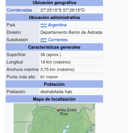
Ubicación geográfica
Coordenadas
27°25′15″S
57°29′15″O
Ubicación administrativa
País
Argentina
División
Departamento Berón de Astrada
Subdivisión
Corrientes
Características generales
Superficie
36 (aprox.)
Longitud
19 km (máximo)
Anchura máxima
3,75 km (máximo)
Punto más alto
61 msnm
Población
Población
deshabitada hab.
Mapa de localización
Isla Entre
Ríos