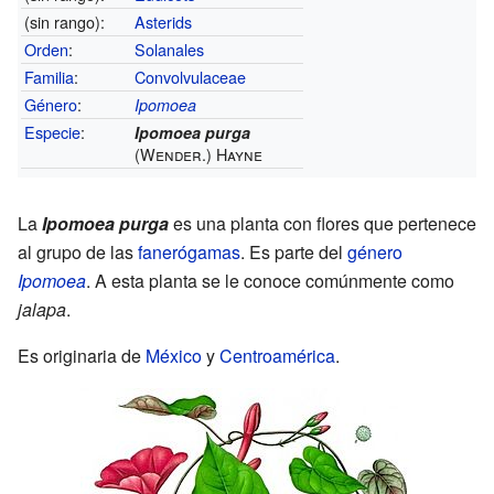
(sin rango):
Asterids
Orden
:
Solanales
Familia
:
Convolvulaceae
Género
:
Ipomoea
Especie
:
Ipomoea purga
(Wender.) Hayne
La
Ipomoea purga
es una planta con flores que pertenece
al grupo de las
fanerógamas
. Es parte del
género
Ipomoea
. A esta planta se le conoce comúnmente como
jalapa
.
Es originaria de
México
y
Centroamérica
.