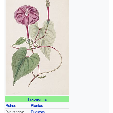
Taxonomía
Reino
:
Plantae
(sin rango):
Eudicots