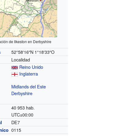
ación de Ilkeston en Derbyshire
52°58′16″N
1°18′33″O
s
Localidad
Reino Unido
Inglaterra
Midlands del Este
Derbyshire
40 953 hab.
UTC±00:00
o
DE7
l
0115
ónico