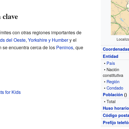
 clave
límites con otras regiones importantes de
ds del Oeste
,
Yorkshire y Humber
y el
Localiz
n se encuentra cerca de los
Peninos
, que
Coordenada
Entidad
•
País
• Nación
constitutiva
•
Región
•
Condado
ts for Kids
Población
()
• Total
Huso horari
Código posta
Prefijo telef