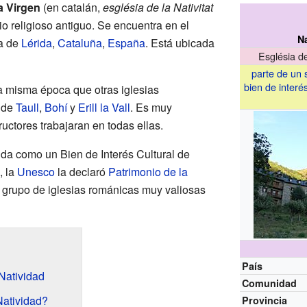
la Virgen
(en catalán,
església de la Nativitat
cio religioso antiguo. Se encuentra en el
N
ia de
Lérida
,
Cataluña
,
España
. Está ubicada
Església de
parte de un 
bien de interés
la misma época que otras iglesias
s de
Taull
,
Bohí
y
Erill la Vall
. Es muy
uctores trabajaran en todas ellas.
ida como un Bien de Interés Cultural de
, la
Unesco
la declaró
Patrimonio de la
 grupo de iglesias románicas muy valiosas
País
 Natividad
Comunidad
Natividad?
Provincia