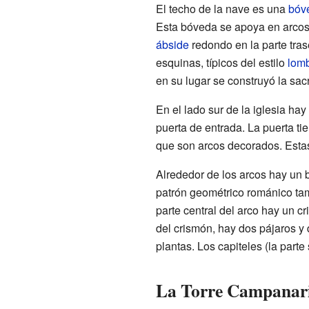
El techo de la nave es una
bóv
Esta bóveda se apoya en arcos f
ábside
redondo en la parte tra
esquinas, típicos del estilo
lom
en su lugar se construyó la sacr
En el lado sur de la iglesia ha
puerta de entrada. La puerta ti
que son arcos decorados. Esta
Alrededor de los arcos hay un 
patrón geométrico románico tam
parte central del arco hay un c
del crismón, hay dos pájaros y
plantas. Los capiteles (la part
La Torre Campanar