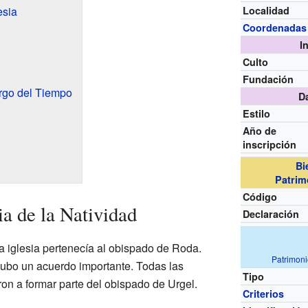
esia
Localidad
Coordenadas
I
Culto
Fundación
rgo del Tiempo
D
Estilo
Año de
inscripción
Bi
Patrim
Código
ia de la Natividad
Declaración
a iglesia pertenecía al obispado de Roda.
Patrimon
ubo un acuerdo importante. Todas las
Tipo
ron a formar parte del obispado de Urgel.
Criterios