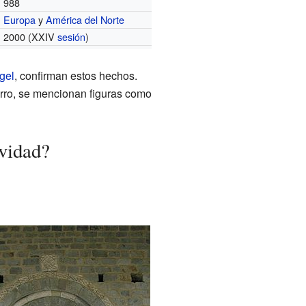
988
Europa
y
América del Norte
2000 (XXIV
sesión
)
gel
, confirman estos hechos.
rro, se mencionan figuras como
ividad?