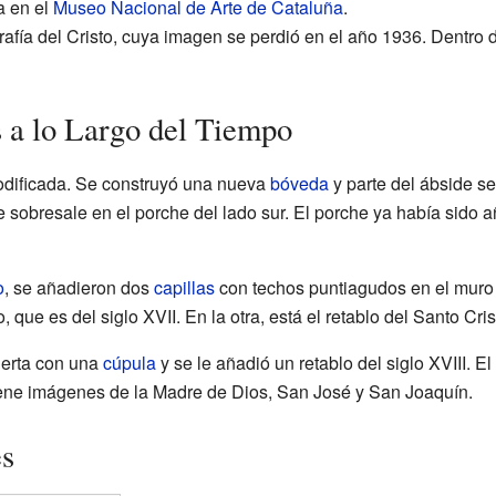
a en el
Museo Nacional de Arte de Cataluña
.
fía del Cristo, cuya imagen se perdió en el año 1936. Dentro de
 a lo Largo del Tiempo
e modificada. Se construyó una nueva
bóveda
y parte del ábside s
e sobresale en el porche del lado sur. El porche ya había sido 
o
, se añadieron dos
capillas
con techos puntiagudos en el muro 
 que es del siglo XVII. En la otra, está el retablo del Santo Crist
ierta con una
cúpula
y se le añadió un retablo del siglo XVIII. E
Tiene imágenes de la Madre de Dios, San José y San Joaquín.
es