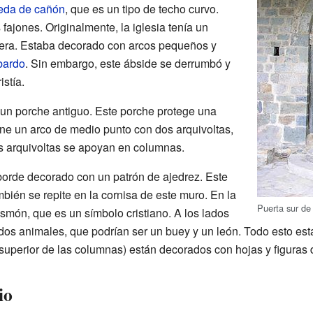
eda de cañón
, que es un tipo de techo curvo.
ajones. Originalmente, la iglesia tenía un
sera. Estaba decorado con arcos pequeños y
bardo
. Sin embargo, este ábside se derrumbó y
istía.
y un porche antiguo. Este porche protege una
ene un arco de medio punto con dos arquivoltas,
s arquivoltas se apoyan en columnas.
borde decorado con un patrón de ajedrez. Este
bién se repite en la cornisa de este muro. En la
Puerta sur de 
rismón, que es un símbolo cristiano. A los lados
 dos animales, que podrían ser un buey y un león. Todo esto es
e superior de las columnas) están decorados con hojas y figuras
io