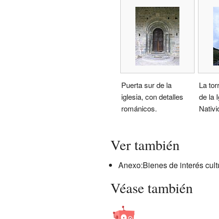
Puerta sur de la
La tor
iglesia, con detalles
de la I
románicos.
Nativi
Ver también
Anexo:Bienes de interés cultu
Véase también