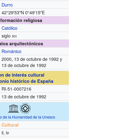
Durro
42°29′53″N
0°49′15″E
nformación religiosa
Católico
siglo
xii
atos arquitectónicos
Románico
2000, 13 de octubre de 1992 y
13 de octubre de 1992
en de interés cultural
onio histórico de España
RI-51-0007216
13 de octubre de 1992
io de la Humanidad de la Unesco
Cultural
ii, iv