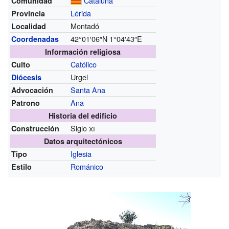
Cataluña
Comunidad
Lérida
Provincia
Montadó
Localidad
42°01′06″N
1°04′43″E
Coordenadas
Información religiosa
Católico
Culto
Urgel
Diócesis
Santa Ana
Advocación
Ana
Patrono
Historia del edificio
Siglo
xi
Construcción
Datos arquitectónicos
Iglesia
Tipo
Románico
Estilo