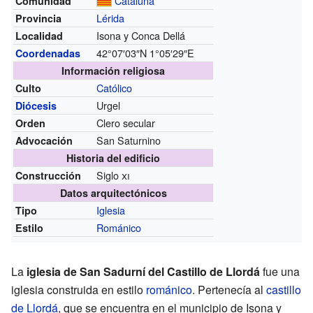
Cataluña
Comunidad
Lérida
Provincia
Isona y Conca Dellá
Localidad
42°07′03″N
1°05′29″E
Coordenadas
Información religiosa
Católico
Culto
Urgel
Diócesis
Clero secular
Orden
San Saturnino
Advocación
Historia del edificio
Siglo
xi
Construcción
Datos arquitectónicos
Iglesia
Tipo
Románico
Estilo
La
iglesia de San Sadurní del Castillo de Llordá
fue una
iglesia construida en estilo
románico
. Pertenecía al
castillo
de Llordá
, que se encuentra en el municipio de Isona y