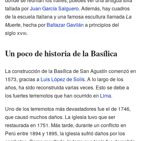
donde se reunían los frailes, puedes ver una antigua silla
tallada por
Juan García Salguero
. Además, hay cuadros
de la escuela italiana y una famosa escultura llamada
La
Muerte
, hecha por
Baltazar Gavilán
a principios del
siglo
xviii
.
Un poco de historia de la Basílica
La construcción de la Basílica de San Agustín comenzó en
1573, gracias a
Luis López de Solís
. A lo largo de los
años, ha sido reconstruida varias veces. Esto se debe a
los fuertes terremotos que han ocurrido en
Lima
.
Uno de los terremotos más devastadores fue el de 1746,
que causó muchos daños. La iglesia tuvo que ser
restaurada en 1751. Más tarde, durante un conflicto en
Perú entre 1894 y 1895, la iglesia sufrió daños por los