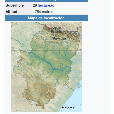
29
hectáreas
Superficie
1754 metros
Altitud
Mapa de localización
Ibón de
Estanés
Ibón
d'Estaners