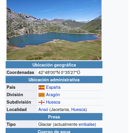
Ubicación geográfica
42°48′00″N
0°35′27″O
Coordenadas
Ubicación administrativa
España
País
Aragón
División
Huesca
Subdivisión
Ansó
(Jacetania,
Huesca
)
Localidad
Presa
Glaciar (actualmente
embalse
)
Tipo
Cuerpo de agua