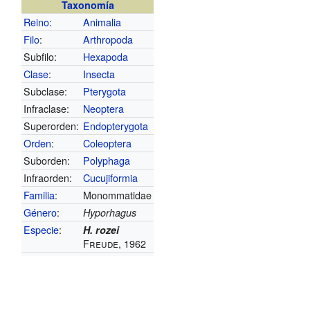
Taxonomía
Reino
:
Animalia
Filo
:
Arthropoda
Subfilo:
Hexapoda
Clase
:
Insecta
Subclase:
Pterygota
Infraclase:
Neoptera
Superorden:
Endopterygota
Orden
:
Coleoptera
Suborden:
Polyphaga
Infraorden:
Cucujiformia
Familia
:
Monommatidae
Género
:
Hyporhagus
Especie
:
H. rozei
Freude, 1962