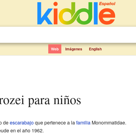
Web
Imágenes
English
rozei para niños
po de
escarabajo
que pertenece a la
familia
Monommatidae.
reude en el año 1962.