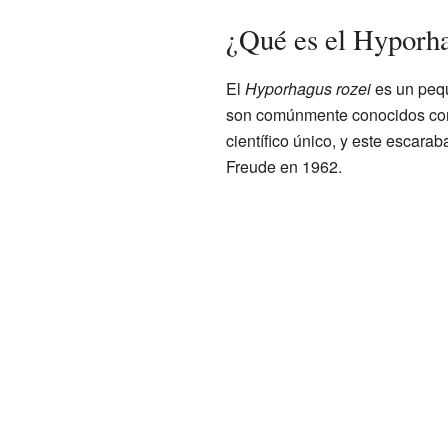
¿Qué es el Hyporha
El
Hyporhagus rozei
es un pe
son comúnmente conocidos com
científico único, y este escara
Freude en 1962.