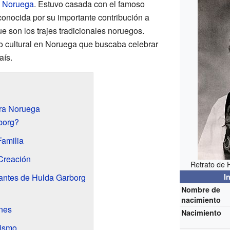
e
Noruega
. Estuvo casada con el famoso
conocida por su importante contribución a
ue son los trajes tradicionales noruegos.
o cultural en Noruega que buscaba celebrar
aís.
ra Noruega
borg?
Familia
Creación
Retrato de 
antes de Hulda Garborg
I
Nombre de
nacimiento
ones
Nacimiento
dismo