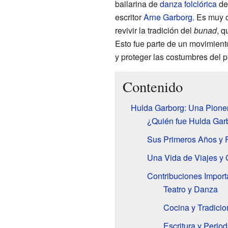
bailarina de
danza folclórica
d
escritor
Arne Garborg
. Es muy 
revivir la tradición del
bunad
, q
Esto fue parte de un movimient
y proteger las costumbres del p
Contenido
Hulda Garborg: Una Pione
¿Quién fue Hulda Gar
Sus Primeros Años y 
Una Vida de Viajes y 
Contribuciones Import
Teatro y Danza
Cocina y Tradici
Escritura y Perio