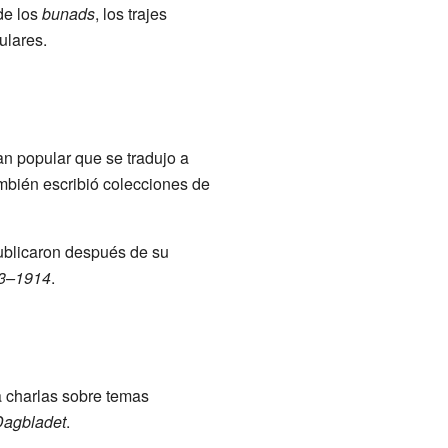
 de los
bunads
, los trajes
ulares.
an popular que se tradujo a
mbién escribió colecciones de
publicaron después de su
3–1914
.
a charlas sobre temas
agbladet
.