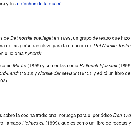
os) y los
derechos de la mujer
.
as de
Det norske spellaget
en 1899, un grupo de teatro que hizo 
na de las personas clave para la creación de
Det Norske Teatre
n el idioma
nynorsk
.
o, como
Mødre
(1895) y comedias como
Rationelt Fjøsstell
(1896)
rd-Landi
(1903) y
Norske dansevisur
(1913), y editó un libro d
03).
s sobre la cocina tradicional noruega para el periódico
Den 17d
bro llamado
Heimestell
(1899), que es como un libro de recetas y