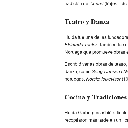
tradición del
bunad
(trajes típic
Teatro y Danza
Hulda fue una de las fundador
Eldorado Teater
. También fue u
Noruega que promueve obras e
Escribió varias obras de teatr
danza, como
Song-Dansen i No
noruegas,
Norske folkevisor
(19
Cocina y Tradiciones
Hulda Garborg escribió artículo
recopilaron más tarde en un li