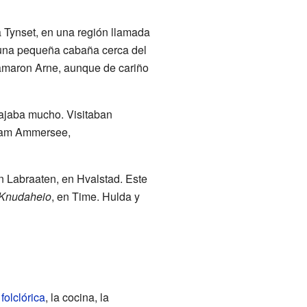
 Tynset, en una región llamada
n una pequeña cabaña cerca del
llamaron Arne, aunque de cariño
iajaba mucho. Visitaban
n am Ammersee,
n Labraaten, en Hvalstad. Este
Knudaheio
, en Time. Hulda y
folclórica
, la cocina, la