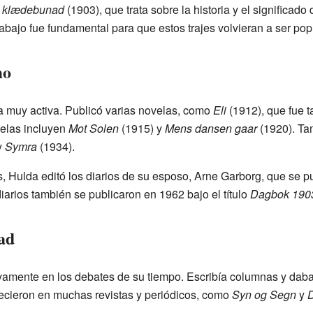
 klædebunad
(1903), que trata sobre la historia y el significado
abajo fue fundamental para que estos trajes volvieran a ser pop
mo
a muy activa. Publicó varias novelas, como
Eli
(1912), que fue t
velas incluyen
Mot Solen
(1915) y
Mens dansen gaar
(1920). Ta
y
Symra
(1934).
, Hulda editó los diarios de su esposo, Arne Garborg, que se 
iarios también se publicaron en 1962 bajo el título
Dagbok 190
ad
vamente en los debates de su tiempo. Escribía columnas y dab
recieron en muchas revistas y periódicos, como
Syn og Segn
y
D