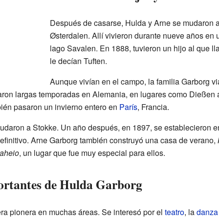
Después de casarse, Hulda y Arne se mudaron a
Østerdalen. Allí vivieron durante nueve años e
lago Savalen. En 1888, tuvieron un hijo al que 
le decían Tuften.
Aunque vivían en el campo, la familia Garborg v
asaron largas temporadas en Alemania, en lugares como Dieße
ién pasaron un invierno entero en
París
, Francia.
udaron a Stokke. Un año después, en 1897, se establecieron e
definitivo. Arne Garborg también construyó una casa de verano,
aheio
, un lugar que fue muy especial para ellos.
ortantes de Hulda Garborg
ra pionera en muchas áreas. Se interesó por el
teatro
, la
danza 