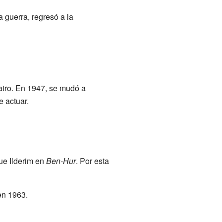
a guerra, regresó a la
atro. En 1947, se mudó a
 actuar.
ue Ilderim en
Ben-Hur
. Por esta
n 1963.