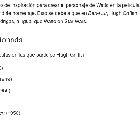
ió de inspiración para crear el personaje de Watto en la películ
ndirle homenaje. Esto se debe a que en
Ben-Hur
, Hugh Griffith 
rigas, al igual que Watto en Star Wars.
ionada
ulas en las que participó Hugh Griffith:
0)
1949)
950)
en
(1953)