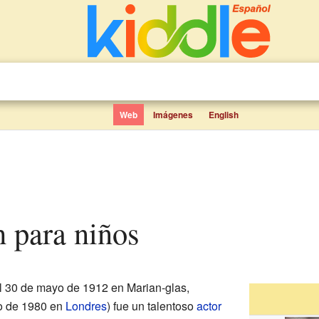
Web
Imágenes
English
th para niños
l 30 de mayo de 1912 en Marian-glas,
yo de 1980 en
Londres
) fue un talentoso
actor