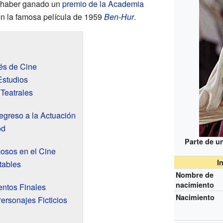
r haber ganado un
premio de la Academia
 en la famosa película de 1959
Ben-Hur
.
lés de Cine
Estudios
Teatrales
Regreso a la Actuación
od
Parte de u
osos en el Cine
I
tables
Nombre de
nacimiento
ntos Finales
Nacimiento
Personajes Ficticios