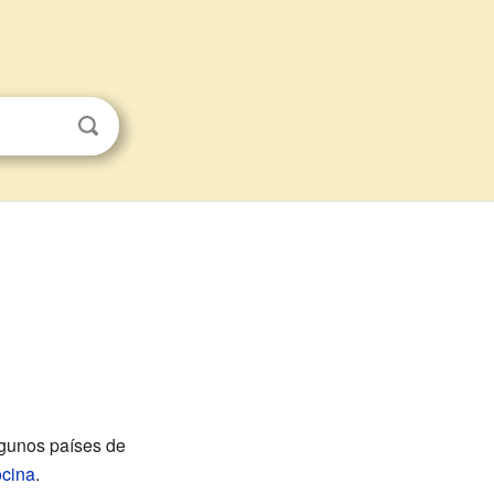
gunos países de
ocina
.