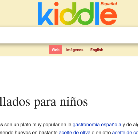
Web
Imágenes
English
ellados para niños
os
son un plato muy popular en la
gastronomía española
y de al
riendo huevos en bastante
aceite de oliva
o en otro
aceite de c