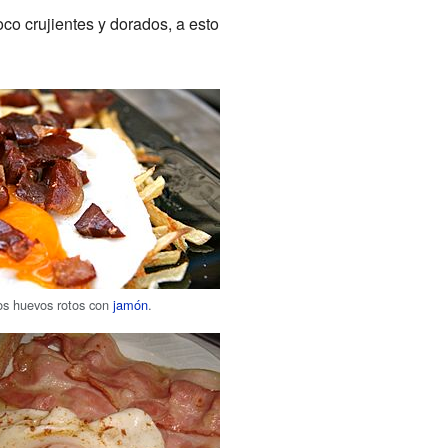
co crujientes y dorados, a esto
os huevos rotos con
jamón
.