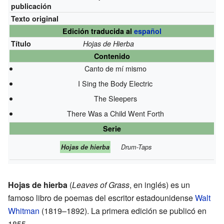
publicación
Texto original
Edición traducida al
español
Título
Hojas de Hierba
Contenido
Canto de mí mismo
I Sing the Body Electric
The Sleepers
There Was a Child Went Forth
Serie
Hojas de hierba
Drum-Taps
Hojas de hierba
(
Leaves of Grass
, en inglés) es un
famoso libro de poemas del escritor estadounidense
Walt
Whitman
(1819–1892). La primera edición se publicó en
1855.