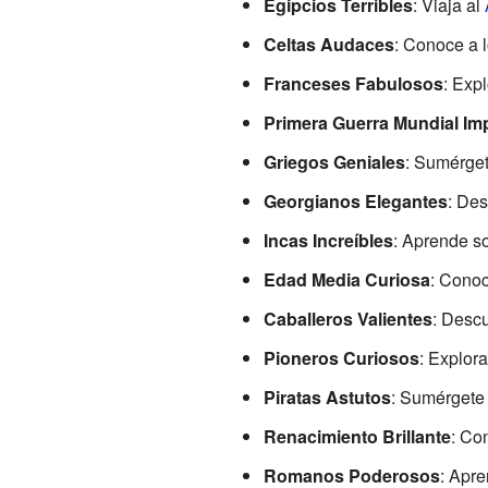
Egipcios Terribles
: Viaja al
Celtas Audaces
: Conoce a 
Franceses Fabulosos
: Expl
Primera Guerra Mundial Im
Griegos Geniales
: Sumérget
Georgianos Elegantes
: De
Incas Increíbles
: Aprende s
Edad Media Curiosa
: Cono
Caballeros Valientes
: Descu
Pioneros Curiosos
: Explora
Piratas Astutos
: Sumérgete
Renacimiento Brillante
: Co
Romanos Poderosos
: Apr