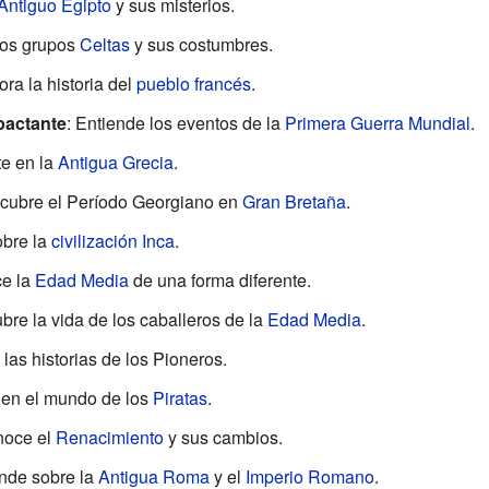
Antiguo Egipto
y sus misterios.
los grupos
Celtas
y sus costumbres.
ora la historia del
pueblo francés
.
pactante
: Entiende los eventos de la
Primera Guerra Mundial
.
e en la
Antigua Grecia
.
scubre el Período Georgiano en
Gran Bretaña
.
obre la
civilización Inca
.
ce la
Edad Media
de una forma diferente.
bre la vida de los caballeros de la
Edad Media
.
 las historias de los Pioneros.
 en el mundo de los
Piratas
.
noce el
Renacimiento
y sus cambios.
ende sobre la
Antigua Roma
y el
Imperio Romano
.