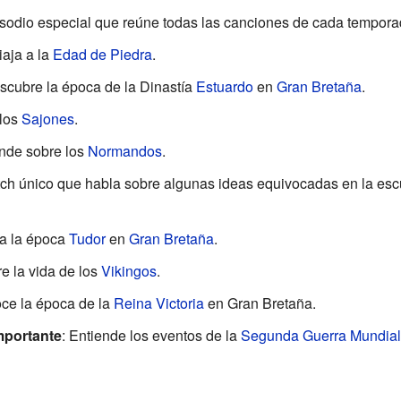
isodio especial que reúne todas las canciones de cada tempora
iaja a la
Edad de Piedra
.
scubre la época de la Dinastía
Estuardo
en
Gran Bretaña
.
 los
Sajones
.
ende sobre los
Normandos
.
tch único que habla sobre algunas ideas equivocadas en la escuel
ra la época
Tudor
en
Gran Bretaña
.
e la vida de los
Vikingos
.
ce la época de la
Reina Victoria
en Gran Bretaña.
mportante
: Entiende los eventos de la
Segunda Guerra Mundial