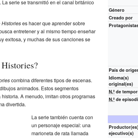
. La serie se transmitió en el canal británico
Género
Creado por
 Histories
es hacer que aprender sobre
Protagonista
 busca entretener y al mismo tiempo enseñar
uy exitosa, y muchas de sus canciones se
Histories?
País de orige
Idioma(s)
ories
combina diferentes tipos de escenas.
original(es)
 dibujos animados. Estos segmentos
N.º
de tempor
a historia. A menudo, imitan otros programas
N.º
de episod
ma divertida.
La serie también cuenta con
un personaje especial: una
Productor(es
marioneta de rata llamada
ejecutivo(s)