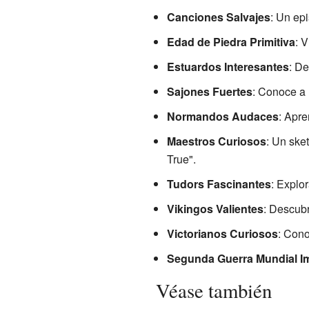
Canciones Salvajes
: Un ep
Edad de Piedra Primitiva
: V
Estuardos Interesantes
: De
Sajones Fuertes
: Conoce a
Normandos Audaces
: Apr
Maestros Curiosos
: Un ske
True".
Tudors Fascinantes
: Explo
Vikingos Valientes
: Descubr
Victorianos Curiosos
: Cono
Segunda Guerra Mundial I
Véase también