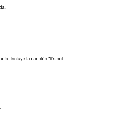
da.
a. Incluye la canción "It's not
.