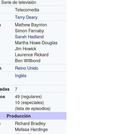
Serie de televisión
Telecomedia
Terry Deary
Mathew Baynton
s
Simon Farnaby
Sarah Hadland
Martha Howe-Douglas
Jim Howick
Laurence Rickard
Ben Willbond
Reino Unido
n
Inglés
7
adas
49 (regulares)
ios
10 (especiales)
(lista de episodios)
Producción
Richard Bradley
)
Melissa Hardinge