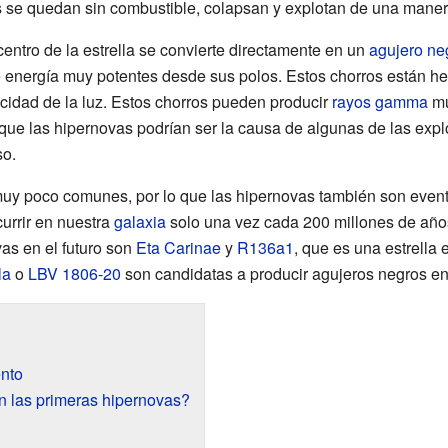
s se quedan sin combustible, colapsan y explotan de una maner
entro de la estrella se convierte directamente en un
agujero ne
 energía muy potentes desde sus polos. Estos chorros están h
ocidad de la luz. Estos chorros pueden producir
rayos gamma
mu
e que las hipernovas podrían ser la causa de algunas de las e
so.
muy poco comunes, por lo que las hipernovas también son event
currir en nuestra
galaxia
solo una vez cada 200 millones de años
as en el futuro son
Eta Carinae
y
R136a1
, que es una estrell
la
o
LBV 1806-20
son candidatas a producir agujeros negros en
ento
 las primeras hipernovas?