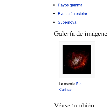
Rayos gamma
Evolución estelar
Supernova
Galería de imágen
La estrella
Eta
Carinae
Véase también