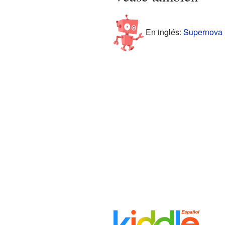
En inglés:
Supernova F