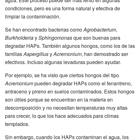
agua. Este proceso puede ser más lento en algunas
condiciones, pero es una forma natural y efectiva de
limpiar la contaminación.
Se han encontrado bacterias como
Agrobacterium
,
Burkholderia
y
Sphingomonas
que son buenas para
degradar HAPs. También algunos hongos, como los de las
familias
Aspergillus
y
Acremonium
, han demostrado ser
efectivos. Incluso algunas levaduras pueden ayudar.
Por ejemplo, se ha visto que ciertos hongos del tipo
Acremonium
pueden degradar HAPs como el fenantreno,
antraceno y pireno en suelos contaminados. Estos hongos
son útiles porque se encuentran en la materia en
descomposición y no necesitan temperaturas muy altas
para crecer, lo que los hace adecuados para climas
templados.
Sin embargo, cuando los HAPs contaminan el agua, los