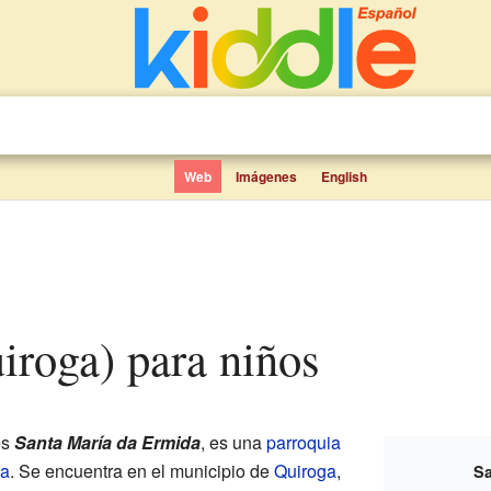
Web
Imágenes
English
iroga) para niños
es
Santa María da Ermida
, es una
parroquia
a
. Se encuentra en el municipio de
Quiroga
,
Sa