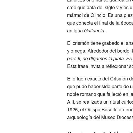
cree que data del siglo
v
y es u
mármol de O Incio. Es una pieza
que conecta el final de la époc
antigua
Gallaecia
.
El crismón tiene grabado el ana
y omega. Alrededor del borde, 
para ti, no digamos la plata. Es
Esta frase invita a reflexionar 
El origen exacto del Crismón d
que pudo haber sido parte de 
noble romano que falleció en la
Allí, se realizaba un ritual cur
1925, el Obispo Basulto ordenó
arqueología del Museo Dioces