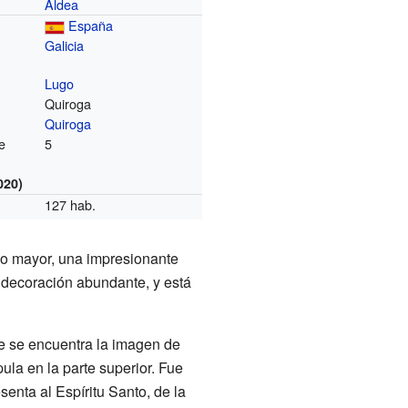
Aldea
España
Galicia
Lugo
Quiroga
Quiroga
e
5
020)
127 hab.
blo mayor, una impresionante
u decoración abundante, y está
de se encuentra la imagen de
la en la parte superior. Fue
enta al Espíritu Santo, de la