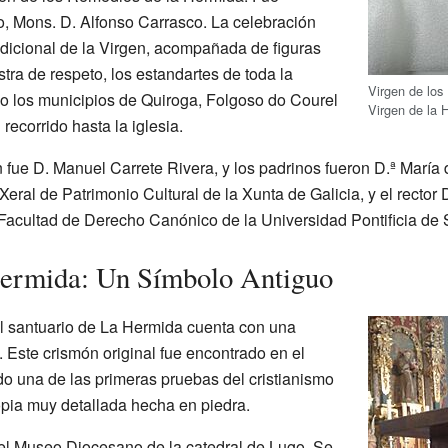
o, Mons. D. Alfonso Carrasco. La celebración
dicional de la Virgen, acompañada de figuras
ra de respeto, los estandartes de toda la
Virgen de lo
o los municipios de Quiroga, Folgoso do Courel
Virgen de la 
recorrido hasta la iglesia.
fue D. Manuel Carrete Rivera, y los padrinos fueron D.ª María
Xeral de Patrimonio Cultural de la Xunta de Galicia, y el rector
 Facultad de Derecho Canónico de la Universidad Pontificia de
Hermida: Un Símbolo Antiguo
el santuario de La Hermida cuenta con una
 Este crismón original fue encontrado en el
o una de las primeras pruebas del cristianismo
opia muy detallada hecha en piedra.
 el Museo Diocesano de la catedral de Lugo. Se