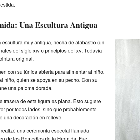
estida.
mida: Una Escultura Antigua
 escultura muy antigua, hecha de alabastro (un
inales del siglo
xiv
o principios del
xv
. Todavía
intura original.
en con su túnica abierta para alimentar al niño.
al niño, quien se apoya en su pecho. Con su
iene una paloma dorada.
e trasera de esta figura es plana. Esto sugiere
ver por todos lados, sino que probablemente
e una decoración en relieve.
 realizó una ceremonia especial llamada
gen de los Remedios de la Hermida. Fue