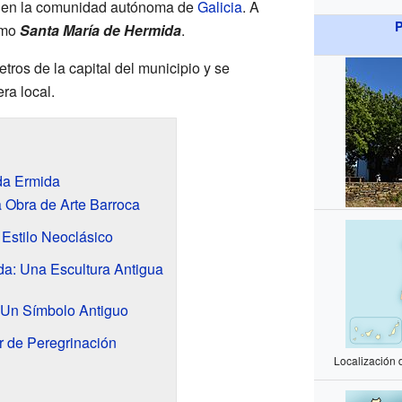
, en la comunidad autónoma de
Galicia
. A
P
omo
Santa María de Hermida
.
etros de la capital del municipio y se
ra local.
 da Ermida
 Obra de Arte Barroca
 Estilo Neoclásico
da: Una Escultura Antigua
 Un Símbolo Antiguo
r de Peregrinación
Localización