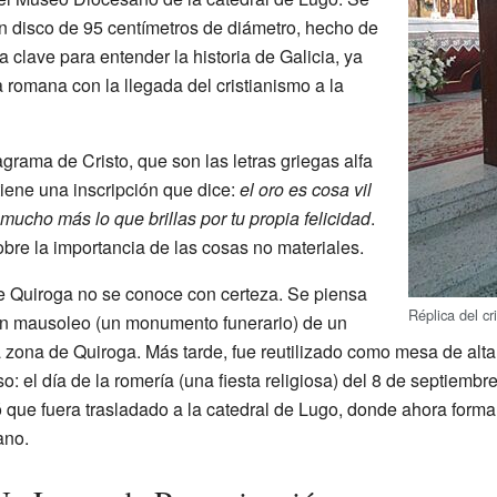
n disco de 95 centímetros de diámetro, hecho de
 clave para entender la historia de Galicia, ya
a romana con la llegada del cristianismo a la
grama de Cristo, que son las letras griegas alfa
tiene una inscripción que dice:
el oro es cosa vil
 mucho más lo que brillas por tu propia felicidad
.
sobre la importancia de las cosas no materiales.
e Quiroga no se conoce con certeza. Se piensa
Réplica del c
un mausoleo (un monumento funerario) de un
 zona de Quiroga. Más tarde, fue reutilizado como mesa de altar
ioso: el día de la romería (una fiesta religiosa) del 8 de septiem
 que fuera trasladado a la catedral de Lugo, donde ahora forma
ano.