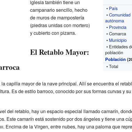
iglesia también tiene un
•
País
campanario sencillo, hecho
•
Comunidad
de muros de mampostería
autónoma
(piedras unidas con mortero)
•
Provincia
y cubierto con pizarra.
• Comarca
•
Municipio
• Entidades d
El Retablo Mayor:
población
Población
(2
arroca
• Total
a capilla mayor de la nave principal. Allí se encuentra el reta
tura. Es de estilo barroco, conocido por sus formas curvas y s
nivel del retablo, hay un espacio especial llamado camarín, don
. Este camarín está sostenido por dos ángeles y tiene una cúpu
ii
. Encima de la Virgen, entre nubes, hay una paloma que repres