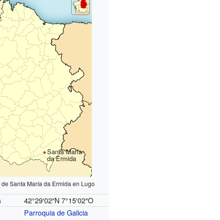
Santa María
da Ermida
n de Santa María da Ermida en Lugo
42°29′02″N
7°15′02″O
s
Parroquia de Galicia