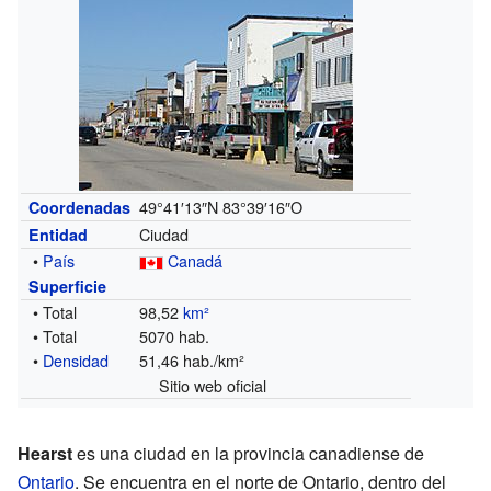
49°41′13″N
83°39′16″O
Coordenadas
Ciudad
Entidad
•
País
Canadá
Superficie
• Total
98,52
km²
• Total
5070 hab.
•
Densidad
51,46 hab./km²
Sitio web oficial
Hearst
es una ciudad en la provincia canadiense de
Ontario
. Se encuentra en el norte de Ontario, dentro del