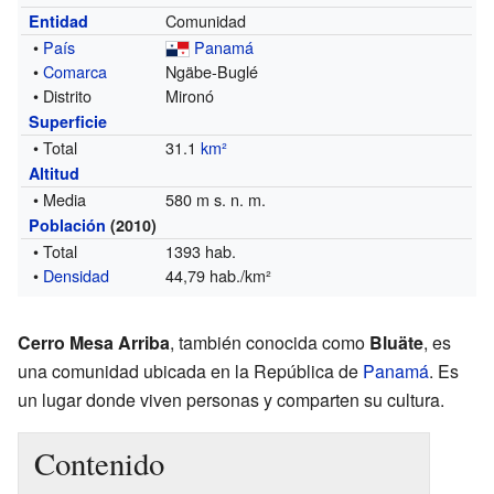
Comunidad
Entidad
•
País
Panamá
•
Comarca
Ngäbe-Buglé
• Distrito
Mironó
Superficie
• Total
31.1
km²
Altitud
• Media
580 m s. n. m.
Población
(2010)
• Total
1393 hab.
•
Densidad
44,79 hab./km²
Cerro Mesa Arriba
, también conocida como
Bluäte
, es
una comunidad ubicada en la República de
Panamá
. Es
un lugar donde viven personas y comparten su cultura.
Contenido