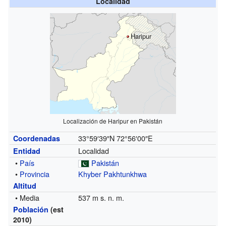
Localidad
Haripur
Localización de
Haripur
en Pakistán
33°59′39″N
72°56′00″E
Coordenadas
Localidad
Entidad
•
País
Pakistán
•
Provincia
Khyber Pakhtunkhwa
Altitud
• Media
537 m s. n. m.
Población
(est
2010)