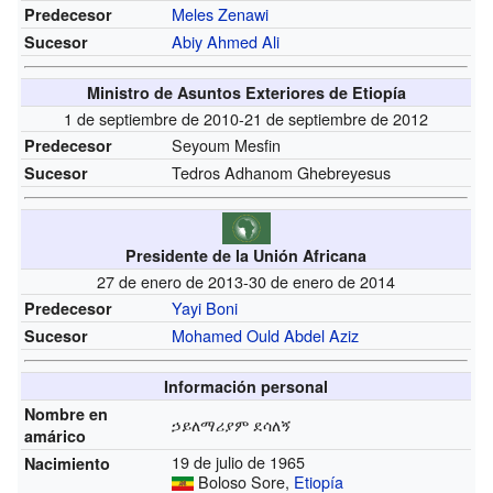
Meles Zenawi
Predecesor
Abiy Ahmed Ali
Sucesor
Ministro de Asuntos Exteriores de Etiopía
1 de septiembre de 2010-21 de septiembre de 2012
Seyoum Mesfin
Predecesor
Tedros Adhanom Ghebreyesus
Sucesor
Presidente de la Unión Africana
27 de enero de 2013-30 de enero de 2014
Yayi Boni
Predecesor
Mohamed Ould Abdel Aziz
Sucesor
Información personal
Nombre en
ኃይለማሪያም ደሳለኝ
amárico
19 de julio de 1965
Nacimiento
Boloso Sore,
Etiopía