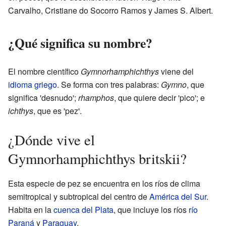
Carvalho, Cristiane do Socorro Ramos y James S. Albert.
¿Qué significa su nombre?
El nombre científico
Gymnorhamphichthys
viene del
idioma griego
. Se forma con tres palabras:
Gymno
, que
significa 'desnudo';
rhamphos
, que quiere decir 'pico'; e
ichthys
, que es 'pez'.
¿Dónde vive el
Gymnorhamphichthys britskii?
Esta especie de pez se encuentra en los ríos de clima
semitropical y subtropical del centro de
América del Sur
.
Habita en la
cuenca
del Plata
, que incluye los ríos
río
Paraná
y
Paraguay
.