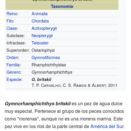
Taxonomía
Reino
:
Animalia
Filo
:
Chordata
Clase
:
Actinopterygii
Subclase:
Neopterygii
Infraclase:
Teleostei
Superorden:
Ostariophysi
Orden
:
Gymnotiformes
Familia
:
Rhamphichthyidae
Género
:
Gymnorhamphichthys
Especie
:
G. britskii
T. P. Carvalho, C. S. Ramos & Albert, 2011
Gymnorhamphichthys britskii
es un pez de agua dulce
muy especial. Pertenece al grupo de los peces conocidos
como "morenas", aunque no es una morena marina. Este
pez vive en los ríos de la parte central de
América del Sur
.