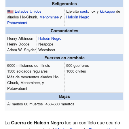
Beligerantes
Estados Unidos
Ejército
sauk
, fox y
kickapoo
de
aliados Ho-Chunk,
Menominee
y
Halcón Negro
Potawatomi
Comandantes
Henry Atkinson
Halcón Negro
Henry Dodge
Neapope
Adam W. Snyder
Weesheet
Fuerzas en combate
9000 milicianos de Illinois
500 guerreros
1500 soldados regulares
1000 civiles
Más de trescientos aliados Ho-
Chunk, Menominee, y
Potawatomi
Bajas
Al menos 60 muertos
450–600 muertos
La
Guerra de Halcón Negro
fue un conflicto que ocurrió