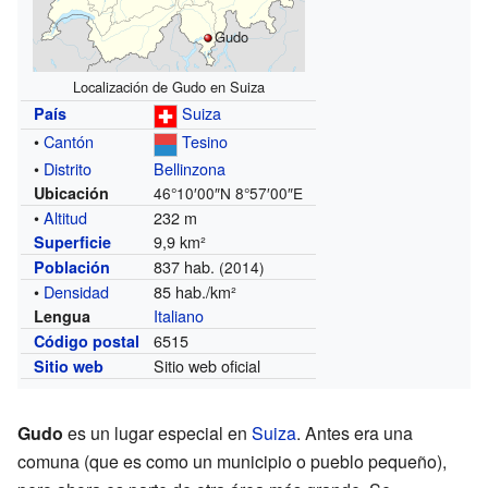
Gudo
Localización de Gudo en Suiza
Suiza
País
•
Cantón
Tesino
•
Distrito
Bellinzona
Ubicación
46°10′00″N
8°57′00″E
•
Altitud
232 m
9,9 km²
Superficie
837 hab.
Población
(2014)
•
Densidad
85 hab./km²
Italiano
Lengua
6515
Código postal
Sitio web oficial
Sitio web
Gudo
es un lugar especial en
Suiza
. Antes era una
comuna (que es como un municipio o pueblo pequeño),