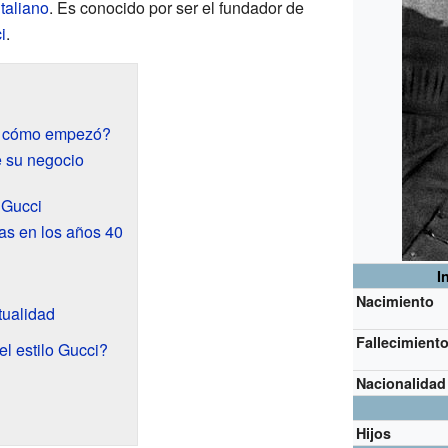
italiano
. Es conocido por ser el fundador de
i
.
y cómo empezó?
e su negocio
 Gucci
as en los años 40
I
Nacimiento
tualidad
Fallecimient
el estilo Gucci?
Nacionalidad
Hijos