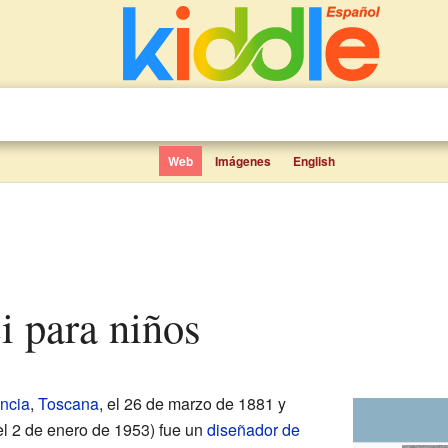
Web
Imágenes
English
i para niños
ncia
,
Toscana
, el 26 de marzo de 1881 y
 el 2 de enero de 1953) fue un
diseñador de