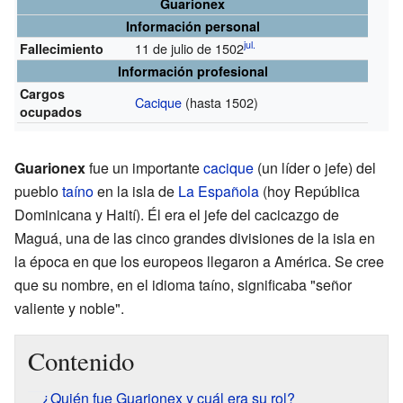
Guarionex
Información personal
jul.
11 de julio de 1502
Fallecimiento
Información profesional
Cargos
Cacique
(hasta 1502)
ocupados
Guarionex
fue un importante
cacique
(un líder o jefe) del
pueblo
taíno
en la isla de
La Española
(hoy República
Dominicana y Haití). Él era el jefe del cacicazgo de
Maguá, una de las cinco grandes divisiones de la isla en
la época en que los europeos llegaron a América. Se cree
que su nombre, en el idioma taíno, significaba "señor
valiente y noble".
Contenido
¿Quién fue Guarionex y cuál era su rol?