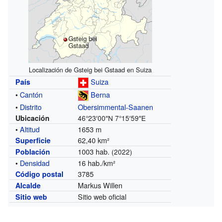
Gsteig bei
Gstaad
Localización de Gsteig bei Gstaad en Suiza
Suiza
País
•
Cantón
Berna
•
Distrito
Obersimmental-Saanen
Ubicación
46°23′00″N
7°15′59″E
•
Altitud
1653 m
62,40 km²
Superficie
1003 hab.
Población
(2022)
•
Densidad
16 hab./km²
3785
Código postal
Markus Willen
Alcalde
Sitio web oficial
Sitio web