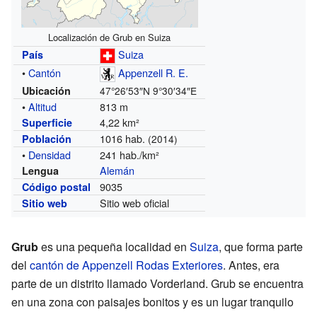
Localización de Grub en Suiza
Suiza
País
•
Cantón
Appenzell R. E.
Ubicación
47°26′53″N
9°30′34″E
•
Altitud
813 m
4,22 km²
Superficie
1016 hab.
Población
(2014)
•
Densidad
241 hab./km²
Alemán
Lengua
9035
Código postal
Sitio web oficial
Sitio web
Grub
es una pequeña localidad en
Suiza
, que forma parte
del
cantón de Appenzell Rodas Exteriores
. Antes, era
parte de un distrito llamado Vorderland. Grub se encuentra
en una zona con paisajes bonitos y es un lugar tranquilo