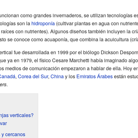
funcionan como grandes invernaderos, se utilizan tecnologías e
ologías son la
hidroponía
(cultivar plantas en agua con nutriente
s raíces con nutrientes). Algunos diseños también incluyen la c
Esto se conoce como acuaponía, que combina la acuicultura (crí
ertical fue desarrollada en 1999 por el biólogo Dickson Despo
 ya en 1979, el físico Cesare Marchetti había imaginado algo
os medios de comunicación empezaron a hablar de ella. Hoy e
Canadá
,
Corea del Sur
,
China
y los
Emiratos Árabes
están estud
ers
.
njas verticales?
var
 y cercanos