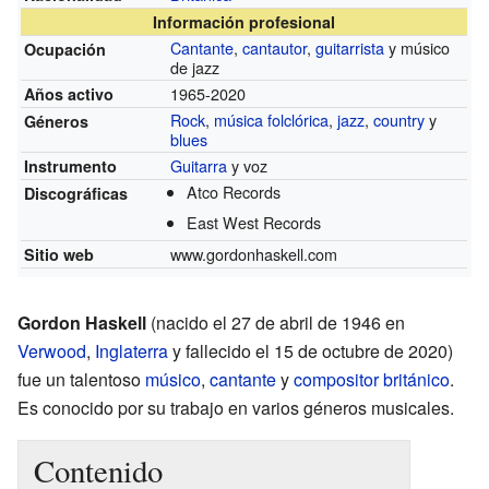
Información profesional
Cantante
,
cantautor
,
guitarrista
y músico
Ocupación
de jazz
1965-2020
Años activo
Rock
,
música folclórica
,
jazz
,
country
y
Géneros
blues
Guitarra
y voz
Instrumento
Atco Records
Discográficas
East West Records
www.gordonhaskell.com
Sitio web
Gordon Haskell
(nacido el 27 de abril de 1946 en
Verwood
,
Inglaterra
y fallecido el 15 de octubre de 2020)
fue un talentoso
músico
,
cantante
y
compositor
británico
.
Es conocido por su trabajo en varios géneros musicales.
Contenido