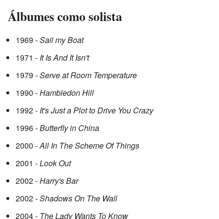
Álbumes como solista
1969 -
Sail my Boat
1971 -
It Is And It Isn't
1979 -
Serve at Room Temperature
1990 -
Hambledon Hill
1992 -
It's Just a Plot to Drive You Crazy
1996 -
Butterfly in China
2000 -
All In The Scheme Of Things
2001 -
Look Out
2002 -
Harry's Bar
2002 -
Shadows On The Wall
2004 -
The Lady Wants To Know