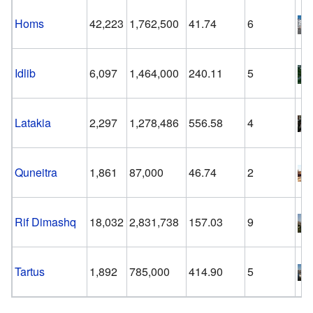
Homs
42,223
1,762,500
41.74
6
Idlib
6,097
1,464,000
240.11
5
Latakia
2,297
1,278,486
556.58
4
Quneitra
1,861
87,000
46.74
2
Rif Dimashq
18,032
2,831,738
157.03
9
Tartus
1,892
785,000
414.90
5