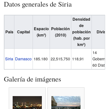
Datos generales de Siria
Densidad
de
Espacio
Población
País
Capital
población
Divisi
(km²)
(2010)
(hab. por
km²)
14
Siria
Damasco
185.180
22,515,750
118,91
Gobernac
60 Distrit
Galería de imágenes