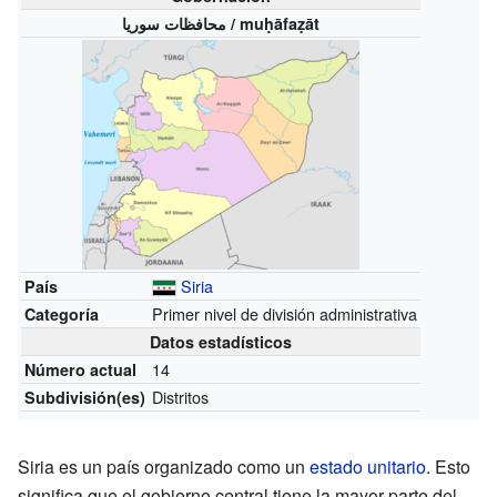
محافظات سوريا / muḥāfaẓāt
Siria
País
Primer nivel de división administrativa
Categoría
Datos estadísticos
14
Número actual
Distritos
Subdivisión(es)
Siria es un país organizado como un
estado unitario
. Esto
significa que el gobierno central tiene la mayor parte del