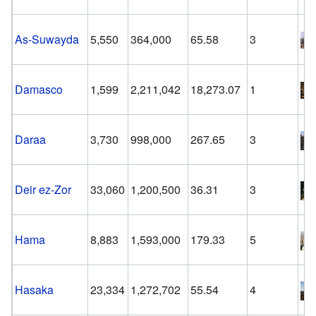
As-Suwayda
5,550
364,000
65.58
3
Damasco
1,599
2,211,042
18,273.07
1
Daraa
3,730
998,000
267.65
3
Deir ez-Zor
33,060
1,200,500
36.31
3
Hama
8,883
1,593,000
179.33
5
Hasaka
23,334
1,272,702
55.54
4