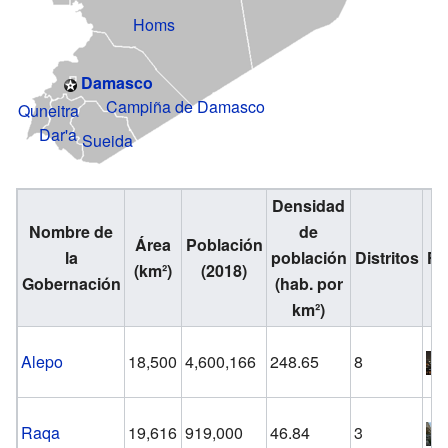
Homs
Damasco
Campiña de Damasco
Quneitra
Dar'a
Sueida
Densidad
Nombre de
de
Área
Población
la
población
Distritos
Fo
(km²)
(2018)
Gobernación
(hab. por
km²)
Alepo
18,500
4,600,166
248.65
8
Raqa
19,616
919,000
46.84
3