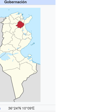
Gobernación
36°24′N
10°09′E
s