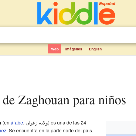
Web
Imágenes
English
n de Zaghouan para niños
n
(en
árabe
: ولاية زغوان) es una de las 24
nez
. Se encuentra en la parte norte del país.