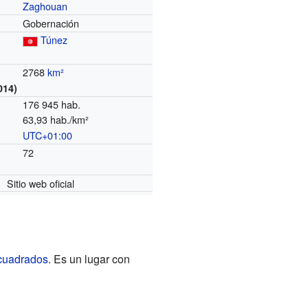
Zaghouan
Gobernación
Túnez
2768
km²
014)
176 945 hab.
63,93 hab./km²
UTC+01:00
o
72
Sitio web oficial
 cuadrados
. Es un lugar con