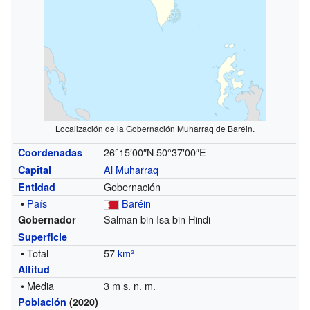
Localización de la Gobernación Muharraq de Baréin.
26°15′00″N
50°37′00″E
Coordenadas
Al Muharraq
Capital
Gobernación
Entidad
•
País
Baréin
Salman bin Isa bin Hindi
Gobernador
Superficie
• Total
57
km²
Altitud
• Media
3 m s. n. m.
Población
(2020)