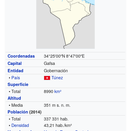
34°25′00″N
8°47′00″E
Coordenadas
Gafsa
Capital
Gobernación
Entidad
•
País
Túnez
Superficie
• Total
8990
km²
Altitud
• Media
351 m s. n. m.
Población
(2014)
• Total
337 331 hab.
•
Densidad
43,21 hab./km²