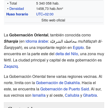
• Total
5 340 058 hab.
•
Densidad
1458,73 hab./km²
UTC+02:00
Huso horario
Sitio web oficial
La
Gobernación Oriental
, también conocida como
Sharqia
(en
idioma árabe
: محافظة الشرقيّة
muħāfaẓah āl-
Ŝarqiyyah
), es una importante región en
Egipto
. Se
encuentra en la parte este del
delta del Nilo
, una zona muy
fértil. La ciudad principal y capital de esta gobernación es
Zaqaziq
.
La Gobernación Oriental tiene varias regiones vecinas. Al
norte, limita con la
Gobernación de Dakahlia
. Hacia el
este, se encuentra la
Gobernación de Puerto Said
. Al sur,
sus vecinos son
Ismailia
y al oeste,
Caliubia
y
Gharbia
.