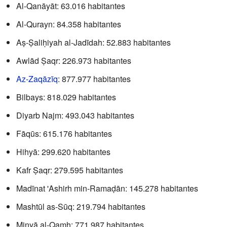
Al-Qanāyāt: 63.016 habitantes
Al-Qurayn: 84.358 habitantes
Aṣ-Ṣaliḥiyah al-Jadīdah: 52.883 habitantes
Awlād Ṣaqr: 226.973 habitantes
Az-Zaqāzīq
: 877.977 habitantes
Bilbays: 818.029 habitantes
Diyarb Najm: 493.043 habitantes
Fāqūs: 615.176 habitantes
Hihyā: 299.620 habitantes
Kafr Ṣaqr: 279.595 habitantes
Madīnat 'Ashirh min-Ramaḍān: 145.278 habitantes
Mashtūl as-Sūq: 219.794 habitantes
Minyā al-Qamḥ: 771.987 habitantes