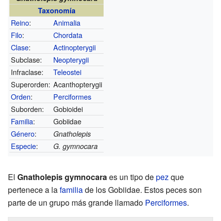
Taxonomía
Reino
:
Animalia
Filo
:
Chordata
Clase
:
Actinopterygii
Subclase:
Neopterygii
Infraclase:
Teleostei
Superorden:
Acanthopterygii
Orden
:
Perciformes
Suborden:
Gobioidei
Familia
:
Gobiidae
Género
:
Gnatholepis
Especie
:
G. gymnocara
El
Gnatholepis gymnocara
es un tipo de
pez
que
pertenece a la
familia
de los Gobiidae. Estos peces son
parte de un grupo más grande llamado
Perciformes
.