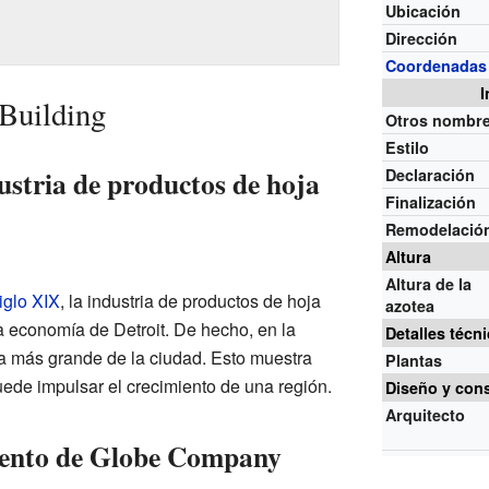
Ubicación
Dirección
Coordenadas
I
 Building
Otros nombr
Estilo
ustria de productos de hoja
Declaración
Finalización
Remodelació
Altura
Altura de la
iglo XIX
, la industria de productos de hoja
azotea
a economía de Detroit. De hecho, en la
Detalles técn
ia más grande de la ciudad. Esto muestra
Plantas
ede impulsar el crecimiento de una región.
Diseño y con
Arquitecto
iento de Globe Company