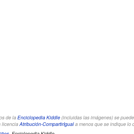
los de la
Enciclopedia Kiddle
(incluidas las imágenes) se puede u
a licencia
Atribución-CompartirIgual
a menos que se indique lo con
iños
.
Enciclopedia Kiddle.