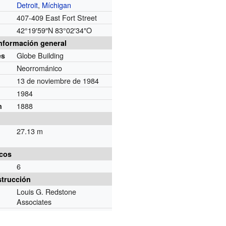
Detroit
,
Míchigan
407-409 East Fort Street
42°19′59″N
83°02′34″O
nformación general
Globe Building
es
Neorrománico
13 de noviembre de 1984
1984
1888
n
27.13 m
icos
6
strucción
Louis G. Redstone
Associates