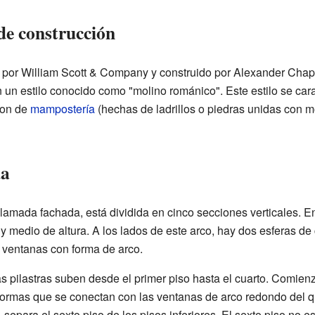
de construcción
 por William Scott & Company y construido por Alexander Chapo
n un estilo conocido como "molino románico". Este estilo se carac
son de
mampostería
(hechas de ladrillos o piedras unidas con mo
da
 llamada fachada, está dividida en cinco secciones verticales. En
y medio de altura. A los lados de este arco, hay dos esferas de 
 ventanas con forma de arco.
 pilastras suben desde el primer piso hasta el cuarto. Comie
 formas que se conectan con las ventanas de arco redondo del q
, separa el sexto piso de los pisos inferiores. El sexto piso no e